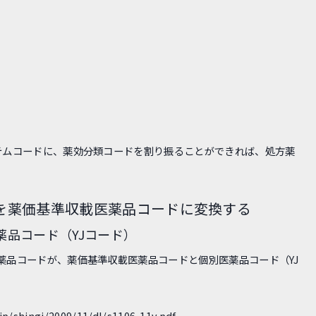
テムコードに、薬効分類コードを割り振ることができれば、処方薬
ドを薬価基準収載医薬品コードに変換する
医薬品コード（YJコード）
薬品コードが、薬価基準収載医薬品コードと個別医薬品コード（YJ
p/shingi/2009/11/dl/s1106-11v.pdf