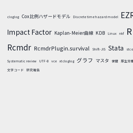
EZ
Cox比例ハザードモデル
cloglog
Discrete time hazard model
R
Impact Factor
Kaplan-Meier曲線
KDB
Linux
nkf
Rcmdr
Stata
RcmdrPlugin.survival
Shift-JIS
stc
グラフ
マスタ
Systematic review
UTF-8
vce
xtcloglog
保健
厚生労
文字コード
研究報告