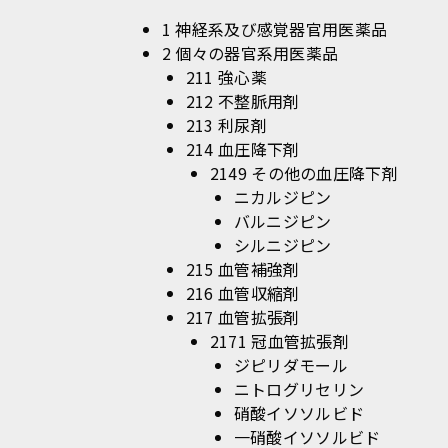
1 神経系及び感覚器官用医薬品
2 個々の器官系用医薬品
211 強心薬
212 不整脈用剤
213 利尿剤
214 血圧降下剤
2149 その他の血圧降下剤
ニカルジピン
バルニジピン
シルニジピン
215 血管補強剤
216 血管収縮剤
217 血管拡張剤
2171 冠血管拡張剤
ジピリダモール
ニトログリセリン
硝酸イソソルビド
一硝酸イソソルビド