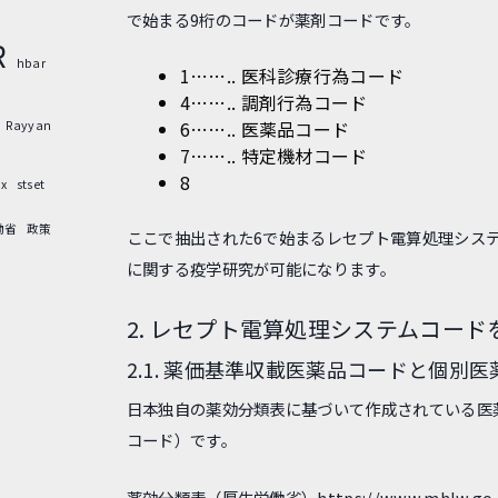
で始まる9桁のコードが薬剤コードです。
R
hbar
1…….. 医科診療行為コード
4…….. 調剤行為コード
6…….. 医薬品コード
Rayyan
7…….. 特定機材コード
8
ox
stset
働省
政策
ここで抽出された6で始まるレセプト電算処理シス
に関する疫学研究が可能になります。
2. レセプト電算処理システムコー
2.1. 薬価基準収載医薬品コードと個別
日本独自の薬効分類表に基づいて作成されている医
コード）です。
薬効分類表（厚生労働省）
https://www.mhlw.go.j