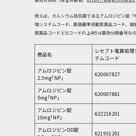
例えば、カルシウム拮抗薬であるアムロジピン錠「N
理システムコード、薬価基準収載医薬品コード、個
医薬品コードとYJコードの上4桁は薬効分類番号な
レセプト電算処理
商品名
テムコード
アムロジピン錠
620007827
2.5mg｢NP｣
アムロジピン錠
620007861
5mg｢NP｣
アムロジピン錠
622216201
10mg｢NP｣
アムロジピンOD錠
621951201