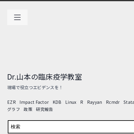
コ
ン
テ
ン
ツ
へ
ス
キ
ッ
プ
Dr.山本の臨床疫学教室
現場で役立つエビデンスを！
EZR
Impact Factor
KDB
Linux
R
Rayyan
Rcmdr
Stat
グラフ
政策
研究報告
検索