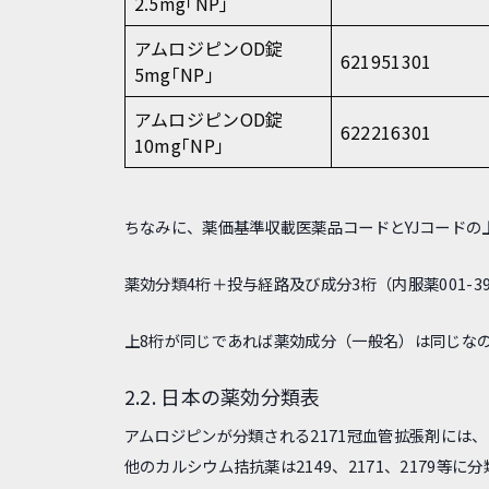
2.5mg｢NP｣
アムロジピンOD錠
621951301
5mg｢NP｣
アムロジピンOD錠
622216301
10mg｢NP｣
ちなみに、薬価基準収載医薬品コードとYJコードの
薬効分類4桁＋投与経路及び成分3桁（内服薬001-399
上8桁が同じであれば薬効成分（一般名）は同じなので
2.2. 日本の薬効分類表
アムロジピンが分類される2171冠血管拡張剤には
他のカルシウム拮抗薬は2149、2171、2179