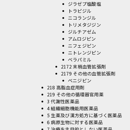
ジラゼプ塩酸塩
トラピジル
ニコランジル
トリメタジジン
ジルチアゼム
アムロジピン
ニフェジピン
ニトレンジピン
ベラパミル
2172 末梢血管拡張剤
2179 その他の血管拡張剤
ベニジピン
218 高脂血症用剤
219 その他の循環器官用薬
3 代謝性医薬品
4 組織細胞機能用医薬品
5 生薬及び漢方処方に基づく医薬品
6 病原生物に対する医薬品
7 治療を主目的としない医薬品