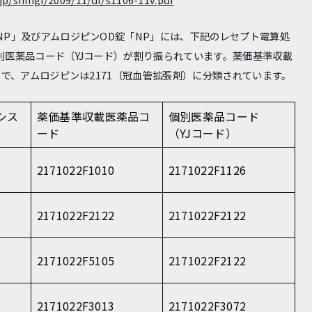
P」及びアムロジピンOD錠「NP」には、下記のレセプト電算処
別医薬品コード（YJコード）が割り振られています。薬価基準収載
ので、アムロジピンは2171（冠血管拡張剤）に分類されています。
シス
薬価基準収載医薬品コ
個別医薬品コード
ード
（YJコード）
2171022F1010
2171022F1126
2171022F2122
2171022F2122
2171022F5105
2171022F2122
2171022F3013
2171022F3072