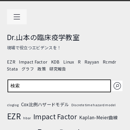
コ
ン
テ
ン
ツ
Dr.山本の臨床疫学教室
へ
ス
現場で役立つエビデンスを！
キ
ッ
EZR
Impact Factor
KDB
Linux
R
Rayyan
Rcmdr
プ
Stata
グラフ
政策
研究報告
検索
Cox比例ハザードモデル
cloglog
Discrete time hazard model
EZR
Impact Factor
Kaplan-Meier曲線
hbar