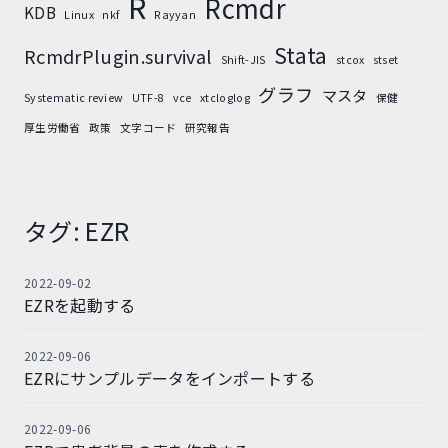
R
Rcmdr
KDB
Linux
nkf
Rayyan
Stata
RcmdrPlugin.survival
Shift-JIS
stcox
stset
グラフ
マスタ
Systematic review
UTF-8
vce
xtcloglog
保健
厚生労働省
政策
文字コード
研究報告
タグ:
EZR
2022-09-02
EZRを起動する
2022-09-06
EZRにサンプルデータをインポートする
2022-09-06