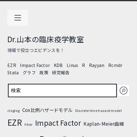
コ
ン
テ
ン
ツ
Dr.山本の臨床疫学教室
へ
ス
現場で役立つエビデンスを！
キ
ッ
EZR
Impact Factor
KDB
Linux
R
Rayyan
Rcmdr
プ
Stata
グラフ
政策
研究報告
検索
Cox比例ハザードモデル
cloglog
Discrete time hazard model
EZR
Impact Factor
Kaplan-Meier曲線
hbar