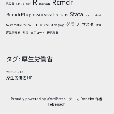
R
Rcmdr
KDB
Linux
nkf
Rayyan
Stata
RcmdrPlugin.survival
Shift-JIS
stcox
stset
グラフ
マスタ
Systematic review
UTF-8
vce
xtcloglog
保健
厚生労働省
政策
文字コード
研究報告
タグ:
厚生労働省
2025-05-10
厚生労働省HP
Proudly powered by WordPress
|
テーマ: Yoneko 作者:
TeBenachi